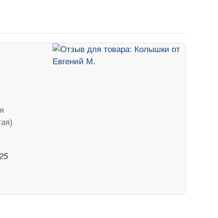
я
ая)
25