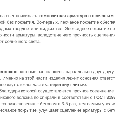
 на свет появилась
композитная арматура с песчаным
ой без покрытия. Во-первых, песчаное покрытие обесп
одных твердых или жидких тел. Эпоксидное покрытие пр
ности арматуры, вследствие чего прочность сцепления 
т солнечного света.
 волокон
, которые расположены параллельно друг друг
. Именно на этой части изделия лежит основная ответст
жне жгут стеклопластика
перетянут нитью
.
благодаря которой осуществляется прочное соединение 
икового волокна по спирали в соответствии с
ГОСТ 3193
соприкосновения с бетоном в 3-5 раз, тем самым увелич
песчаное покрытие, улучшает сцепление арматуры с бет