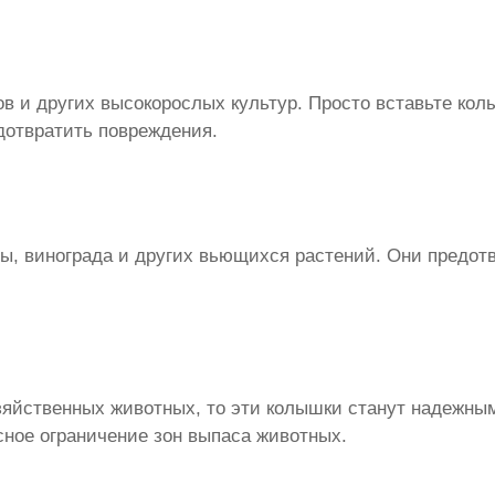
ов и других высокорослых культур. Просто вставьте ко
дотвратить повреждения.
, винограда и других вьющихся растений. Они предотв
озяйственных животных, то эти колышки станут надежн
сное ограничение зон выпаса животных.