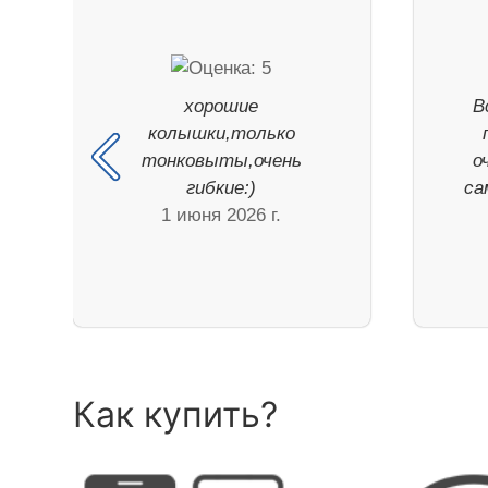
хорошие
В
колышки,только
тонковыты,очень
о
гибкие:)
са
1 июня 2026 г.
Как купить?