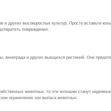
ов и других высокорослых культур. Просто вставьте ко
дотвратить повреждения.
, винограда и других вьющихся растений. Они предотв
озяйственных животных, то эти колышки станут надежн
сное ограничение зон выпаса животных.