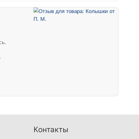
сь.
о
Контакты