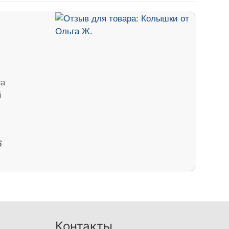
на
й
6
Контакты