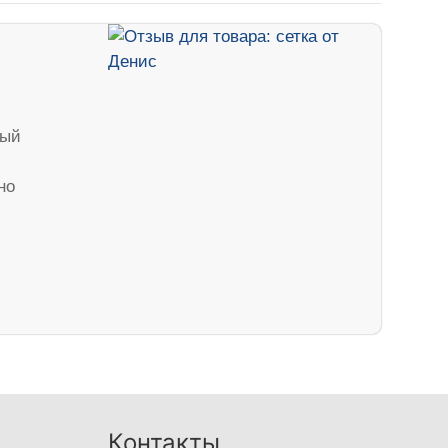
вый
но
Контакты