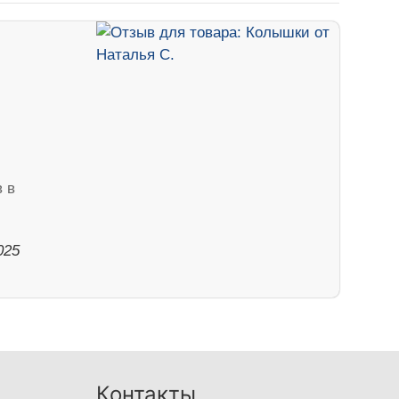
 в
025
Контакты