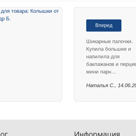
Вперед
Шикарные палочки.
Купила большие и
напилила для
баклажанов и перцев
мини парн…
Наталья С., 14.06.2
ог
Информация